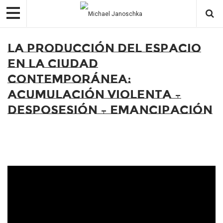
La producción del espacio
en la ciudad
contemporánea:
Acumulación violenta –
desposesión – emancipación