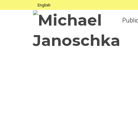
English
Publi